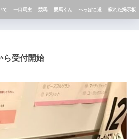
いて
一口馬主
競馬
愛馬くん
へっぽこ道
寂れた掲示板
から受付開始