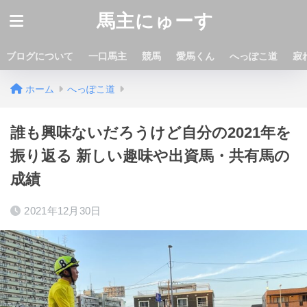
馬主にゅーす
ブログについて
一口馬主
競馬
愛馬くん
へっぽこ道
寂
ホーム
へっぽこ道
誰も興味ないだろうけど自分の2021年を
振り返る 新しい趣味や出資馬・共有馬の
成績
2021年12月30日