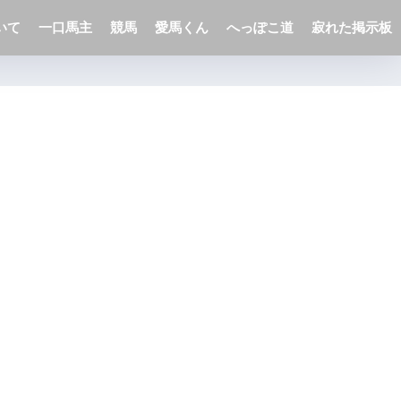
いて
一口馬主
競馬
愛馬くん
へっぽこ道
寂れた掲示板