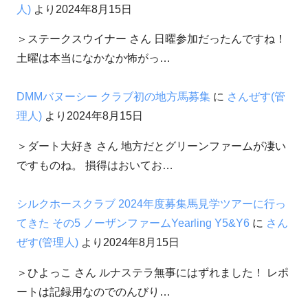
人)
より
2024年8月15日
＞ステークスウイナー さん 日曜参加だったんですね！
土曜は本当になかなか怖がっ…
DMMバヌーシー クラブ初の地方馬募集
に
さんぜす(管
理人)
より
2024年8月15日
＞ダート大好き さん 地方だとグリーンファームが凄い
ですものね。 損得はおいてお…
シルクホースクラブ 2024年度募集馬見学ツアーに行っ
てきた その5 ノーザンファームYearling Y5&Y6
に
さん
ぜす(管理人)
より
2024年8月15日
＞ひよっこ さん ルナステラ無事にはずれました！ レポ
ートは記録用なのでのんびり…