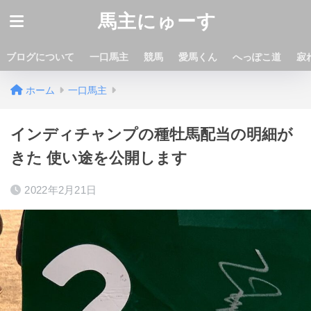
馬主にゅーす
ブログについて
一口馬主
競馬
愛馬くん
へっぽこ道
寂
ホーム
一口馬主
インディチャンプの種牡馬配当の明細が
きた 使い途を公開します
2022年2月21日