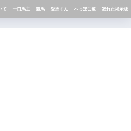
いて
一口馬主
競馬
愛馬くん
へっぽこ道
寂れた掲示板