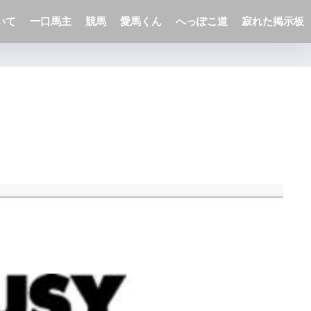
いて
一口馬主
競馬
愛馬くん
へっぽこ道
寂れた掲示板