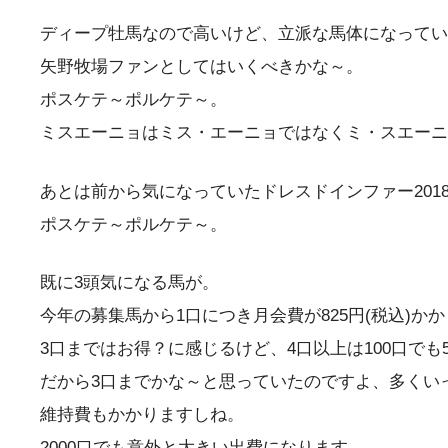
ディープ牡馬なので高いけど、立派な馬体になってい
矢野牧場ファンとしてはいくべきかな～。
ポスケテ～ポルケテ～。
ミスエーニョはミス・エーニョではなくミ・スエーニ
あとは前から気になっていた
ドレスドインファー201
ポスケテ～ポルケテ～。
既に3頭気になる馬が。
今年の募集馬から1口につき月会費が825円(税込)か
3口まではお得？に感じるけど、4口以上は100口でも
だから3口までかな～と思っていたのですよ、多くい
維持費もかかりますしね。
2000口でも意外と大きい出費になります。