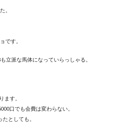
た。
ョです。
8
も立派な馬体になっていらっしゃる。
かります。
5000口でも会費は変わらない。
ったとしても。