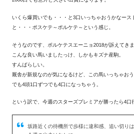
いくら爆買いでも・・・と3口いっちゃおうかなース
と・・・ポスケテ～ポルケテ～という感じ。
そうなのです、
ポルケテスエーニョ2018
が訴えてき
こんな良い馬いましたっけ、しかもキズナ産駒。
すんばらしい。
厩舎が新規なのが気になるけど、この馬いっちゃおう
でも4頭1口ずつでも4口になっちゃう。
という訳で、
今週のスターズプレミアが勝ったら4口
坂路近くの待機所で歩様に違和感、追い切り