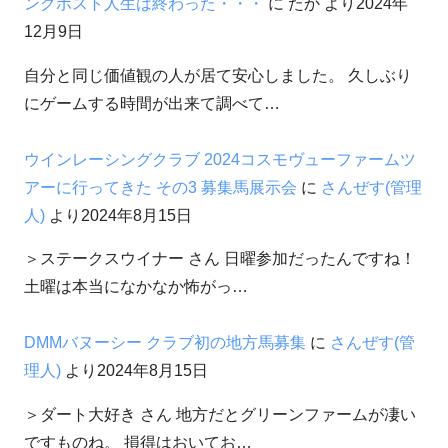
ングポスト人生は終わった・・・
に
たか
より
2024年
12月9日
自分と同じ価値観の人が居て安心しました。 久しぶり
にゲームする時間が出来て調べて…
ウインレーシングクラブ 2024コスモヴューファームツ
アーに行ってきた その3 募集馬展示会
に
さんぜす(管理
人)
より
2024年8月15日
＞ステークスウイナー さん 日曜参加だったんですね！
土曜は本当になかなか怖がっ…
DMMバヌーシー クラブ初の地方馬募集
に
さんぜす(管
理人)
より
2024年8月15日
＞ダート大好き さん 地方だとグリーンファームが凄い
ですものね。 損得はおいてお…