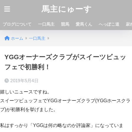
馬主にゅーす
ブログについて
一口馬主
競馬
愛馬くん
へっぽこ道
寂
ホーム
一口馬主
YGGオーナーズクラブがスイーツビュッ
フェで初勝利！
2019年5月4日
嬉しいニュースですね。
スイーツビュッフェでYGGオーナーズクラブ(YGGホースクラ
ブ)が初勝利を挙げました。
私はすっかり「YGGは何の略なのか評論家」になっていま